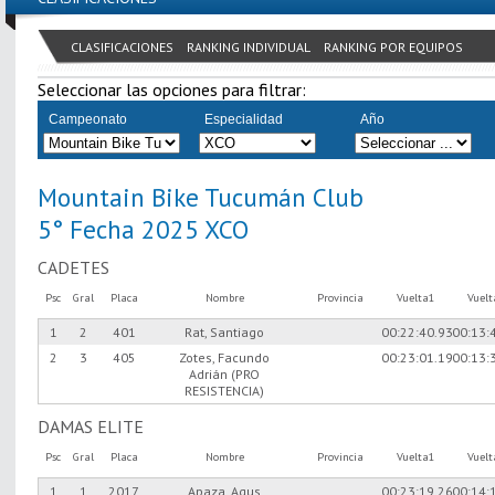
CLASIFICACIONES
RANKING INDIVIDUAL
RANKING POR EQUIPOS
Seleccionar las opciones para filtrar:
Campeonato
Especialidad
Año
Mountain Bike Tucumán Club
5° Fecha 2025 XCO
CADETES
Psc
Gral
Placa
Nombre
Provincia
Vuelta1
Vuel
1
2
401
Rat, Santiago
00:22:40.93
00:13:
2
3
405
Zotes, Facundo
00:23:01.19
00:13:
Adrián (PRO
RESISTENCIA)
DAMAS ELITE
Psc
Gral
Placa
Nombre
Provincia
Vuelta1
Vuel
1
1
2017
Apaza, Agus
00:23:19.26
00:14: