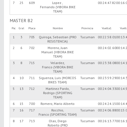
7
25
609
Lopez ,
00:24:47.82
00:16:
Fernando (VIBORA BIKE
TEAM)
MASTER B2
Psc
Gral
Placa
Nombre
Provincia
Vuelta1
Vuel
1
3
705
Quiroga, Sebastian (PRO
Tucuman
00:22:58.01
00:13:
RESISTENCIA)
2
6
702
Moreno, Juan
00:24:02.60
00:14:
Manuel (VIBORA BIKE
TEAM)
3
8
715
Velardez,
Tucuman
00:23:38.08
00:14:
Franco (VIBORA BIKE
TEAM)
4
10
711
Siguenza, Luis (MORCOS
Tucuman
00:23:59.29
00:14:
BIKES TEAM)
5
13
712
Martinez Pardo,
Tucuman
00:24:04.33
00:14:
Rodrigo (SPORTING
TEAM)
6
15
700
Romero, Mario Alberto
00:24:24.15
00:14:
7
16
717
Rocchio,
Tucuman
00:24:06.88
00:15:
Franco (SPORTING TEAM)
8
17
713
Olas, Diego
Tucuman
00:26:13.77
00:16:
Roberto (PRO