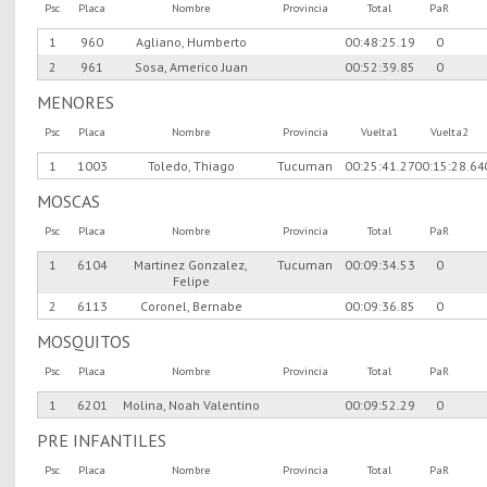
Psc
Placa
Nombre
Provincia
Total
PaR
1
960
Agliano, Humberto
00:48:25.19
0
2
961
Sosa, Americo Juan
00:52:39.85
0
MENORES
Psc
Placa
Nombre
Provincia
Vuelta1
Vuelta2
1
1003
Toledo, Thiago
Tucuman
00:25:41.27
00:15:28.64
MOSCAS
Psc
Placa
Nombre
Provincia
Total
PaR
1
6104
Martinez Gonzalez,
Tucuman
00:09:34.53
0
Felipe
2
6113
Coronel, Bernabe
00:09:36.85
0
MOSQUITOS
Psc
Placa
Nombre
Provincia
Total
PaR
1
6201
Molina, Noah Valentino
00:09:52.29
0
PRE INFANTILES
Psc
Placa
Nombre
Provincia
Total
PaR