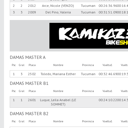
2
2
2012
Arce, Nicole (VENZO)
Tucuman
00:26:36.96
00:16:
3
3
2009
Del Pino, Valeria
Tucuman
00:31:51.09
00:18:
DAMAS MASTER A
Psc
Gral
Placa
Nombre
Provincia
Vuelta1
Vuel
1
3
2502
Toledo, Mariana Esther
Tucuman
00:32:46.69
00:19:
DAMAS MASTER B1
Psc
Gral
Placa
Nombre
Provincia
Vuelta1
Vuel
1
1
2601
Luque, Leila Anabel (LE
00:24:10.22
00:14:
SOMMET)
DAMAS MASTER B2
Psc
Gral
Placa
Nombre
Provincia
Vuelta1
Vuel