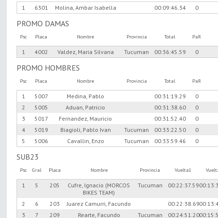
1
6301
Molina, Ambar Isabella
00:09:46.34
0
PROMO DAMAS
Psc
Placa
Nombre
Provincia
Total
PaR
1
4002
Valdez, Maria Silvana
Tucuman
00:36:45.59
0
PROMO HOMBRES
Psc
Placa
Nombre
Provincia
Total
PaR
1
5007
Medina, Pablo
00:31:19.29
0
2
5005
Aduan, Patricio
00:31:38.60
0
3
5017
Fernandez, Mauricio
00:31:52.40
0
4
5019
Biagioli, Pablo Ivan
Tucuman
00:33:22.50
0
5
5006
Cavallin, Enzo
Tucuman
00:33:59.46
0
SUB23
Psc
Gral
Placa
Nombre
Provincia
Vuelta1
Vuel
1
5
205
Cufre, Ignacio (MORCOS
Tucuman
00:22:37.59
00:13:
BIKES TEAM)
2
6
203
Juarez Camurri, Facundo
00:22:38.69
00:13:
3
7
209
Rearte, Facundo
Tucuman
00:24:51.20
00:15: