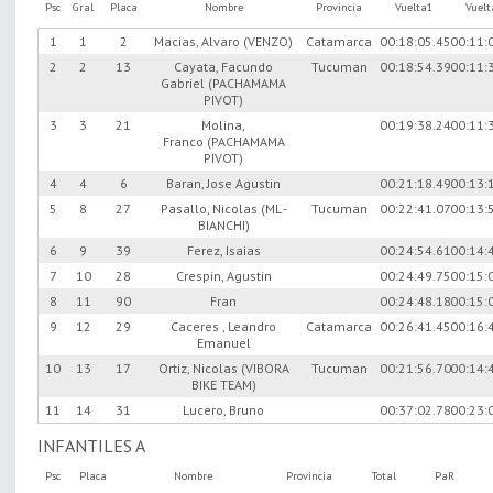
Psc
Gral
Placa
Nombre
Provincia
Vuelta1
Vuel
1
1
2
Macias, Alvaro (VENZO)
Catamarca
00:18:05.45
00:11:
2
2
13
Cayata, Facundo
Tucuman
00:18:54.39
00:11:
Gabriel (PACHAMAMA
PIVOT)
3
3
21
Molina,
00:19:38.24
00:11:
Franco (PACHAMAMA
PIVOT)
4
4
6
Baran, Jose Agustin
00:21:18.49
00:13:
5
8
27
Pasallo, Nicolas (ML -
Tucuman
00:22:41.07
00:13:
BIANCHI)
6
9
39
Ferez, Isaias
00:24:54.61
00:14:
7
10
28
Crespin, Agustin
00:24:49.75
00:15:
8
11
90
Fran
00:24:48.18
00:15:
9
12
29
Caceres , Leandro
Catamarca
00:26:41.45
00:16:
Emanuel
10
13
17
Ortiz, Nicolas (VIBORA
Tucuman
00:21:56.70
00:14:
BIKE TEAM)
11
14
31
Lucero, Bruno
00:37:02.78
00:23:
INFANTILES A
Psc
Placa
Nombre
Provincia
Total
PaR