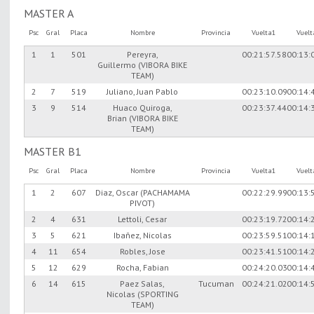
MASTER A
Psc
Gral
Placa
Nombre
Provincia
Vuelta1
Vuel
1
1
501
Pereyra,
00:21:57.58
00:13:
Guillermo (VIBORA BIKE
TEAM)
2
7
519
Juliano, Juan Pablo
00:23:10.09
00:14:
3
9
514
Huaco Quiroga,
00:23:37.44
00:14:
Brian (VIBORA BIKE
TEAM)
MASTER B1
Psc
Gral
Placa
Nombre
Provincia
Vuelta1
Vuel
1
2
607
Diaz, Oscar (PACHAMAMA
00:22:29.99
00:13:
PIVOT)
2
4
631
Lettoli, Cesar
00:23:19.72
00:14:
3
5
621
Ibañez, Nicolas
00:23:59.51
00:14:
4
11
654
Robles, Jose
00:23:41.51
00:14:
5
12
629
Rocha, Fabian
00:24:20.03
00:14:
6
14
615
Paez Salas,
Tucuman
00:24:21.02
00:14:
Nicolas (SPORTING
TEAM)