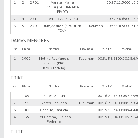
1
2
2701
Varela , María
00:27:12.50
00:16:
Paula (PACHAMAMA
PIVOT)
2
4
2711
Terranova, Silvana
00:32:46.69
00:18:
3
5
2705
Ruiz, Andrea (SPORTING
Tucuman
00:34:58.90
00:21:
TEAM)
DAMAS MENORES
Psc
Placa
Nombre
Provincia
Vuelta1
Vuelta2
1
2900
Molina Rodriguez,
Tucuman
00:31:53.81
00:20:28.65
Rosario (PRO
RESISTENCIA)
EBIKE
Psc
Placa
Nombre
Provincia
Vuelta1
Vuelta2
1
185
Zotes, Adrian
00:16:20.58
00:08:47.39
2
151
Zotes, Facundo
Tucuman
00:16:28.05
00:08:57.93
3
183
Cabello, Fabricio
00:19:10.34
00:08:44.44
4
135
Del Campo, Luciano
00:19:09.04
00:10:27.54
Federico
ELITE