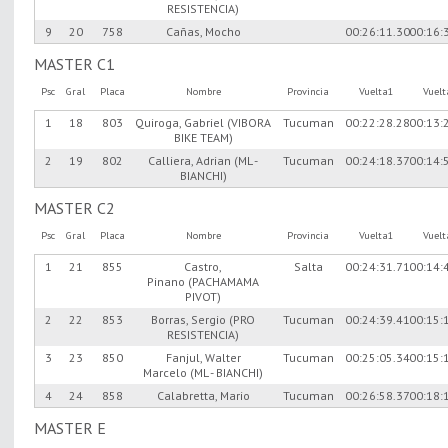
RESISTENCIA)
9
20
758
Cañas, Mocho
00:26:11.30
00:16:
MASTER C1
Psc
Gral
Placa
Nombre
Provincia
Vuelta1
Vuel
1
18
803
Quiroga, Gabriel (VIBORA
Tucuman
00:22:28.28
00:13:
BIKE TEAM)
2
19
802
Calliera, Adrian (ML -
Tucuman
00:24:18.37
00:14:
BIANCHI)
MASTER C2
Psc
Gral
Placa
Nombre
Provincia
Vuelta1
Vuel
1
21
855
Castro,
Salta
00:24:31.71
00:14:
Pinano (PACHAMAMA
PIVOT)
2
22
853
Borras, Sergio (PRO
Tucuman
00:24:39.41
00:15:
RESISTENCIA)
3
23
850
Fanjul, Walter
Tucuman
00:25:05.34
00:15:
Marcelo (ML - BIANCHI)
4
24
858
Calabretta, Mario
Tucuman
00:26:58.37
00:18:
MASTER E