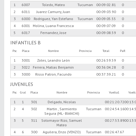
1
6007
Toledo, Mateo
Tucuman
00:09:02.81
0
2
6011
Juarez Camurry, Juan
00:09:03.90
0
3
6000
Rodriguez, Yan Estefano
Tucuman
00:09:05.55
0
4
6001
Molina, Luana Francesca
00:09:07.09
0
5
6017
Fernandez, Jose
00:09:08.59
0
INFANTILES B
Psc
Placa
Nombre
Provincia
Total
PaR
1
3001
Zotes, Leandro León
00:26:59.59
0
2
3022
Ferrera, Matias Benjamin
00:36:04.28
0
3
3000
Risso Patron, Facundo
00:37:39.21
0
JUVENILES
Psc
Gral
Placa
Nombre
Provincia
Vuelta1
Vuel
1
1
301
Delgado, Nicolas
00:21:20.72
00:13:
2
4
302
Martin , Sarmiento
Tucuman
00:24:54.16
00:14:
Segura (ML - BIANCHI)
3
5
311
Sotomayor Rizo, Samuel
00:27:53.89
00:13:
Mateo
4
6
300
Aguilera, Enzo (VENZO)
Tucuman
00:26:47.67