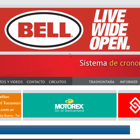
';
Sistema
de crono
TOS Y VIDEOS
CONTACTO
CIRCUITOS
TRASMONTAÑA
INFOBIKER