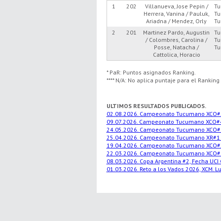
1
202
Villanueva, Jose Pepin /
Tu
Herrera, Vanina / Pauluk,
Tu
Ariadna / Mendez, Orly
Tu
2
201
Martinez Pardo, Augustin
Tu
/ Colombres, Carolina /
Tu
Posse, Natacha /
Tu
Cattolica, Horacio
* PaR: Puntos asignados Ranking.
**** N/A: No aplica puntaje para el Ranking
ULTIMOS RESULTADOS PUBLICADOS.
02.08.2026. Campeonato Tucumano XCO#5, Gr
09.07.2026. Campeonato Tucumano XCO#4, La
24.05.2026. Campeonato Tucumano XCO#3, S
25.04.2026. Campeonato Tucumano XR#1 20
19.04.2026. Campeonato Tucumano XCO#2 2
22.03.2026. Campeonato Tucumano XCO#1, 
08.03.2026. Copa Argentina #2, Fecha UCI C
01.03.2026. Reto a los Vados 2026, XCM. L