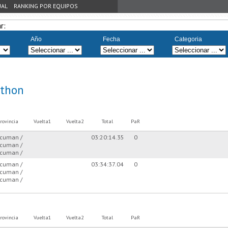
UAL
RANKING POR EQUIPOS
r:
Año
Fecha
Categoria
athon
rovincia
Vuelta1
Vuelta2
Total
PaR
cuman /
03:20:14.35
0
cuman /
cuman /
cuman /
03:34:37.04
0
cuman /
cuman /
rovincia
Vuelta1
Vuelta2
Total
PaR