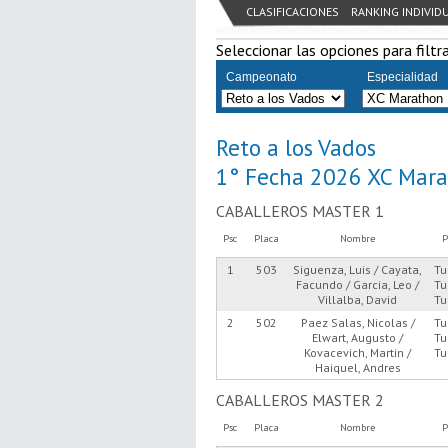
CLASIFICACIONES
RANKING INDIVID
Seleccionar las opciones para filtra
Campeonato
Especialidad
Reto a los Vados
1° Fecha 2026 XC Mar
CABALLEROS MASTER 1
Psc
Placa
Nombre
P
1
503
Siguenza, Luis / Cayata,
Tu
Facundo / Garcia, Leo /
Tu
Villalba, David
Tu
2
502
Paez Salas, Nicolas /
Tu
Elwart, Augusto /
Tu
Kovacevich, Martin /
Tu
Haiquel, Andres
CABALLEROS MASTER 2
Psc
Placa
Nombre
P