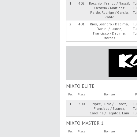
1
402
Rocchio , Franco / Nassif,
Tu
Octavio / Martinez
Tu
Pardo, Rodrigo / Garcia,
Tu
Pablo
2
401
Rios, Leandro / Decima,
Tu
Daniel / Juarez,
Tu
Francisco / Decima,
Tu
Marcos
MIXTO ELITE
Psc
Placa
Nombre
P
1
300
Pipke, Lucia / Suarez,
Tu
Francisco / Suarez,
Tu
Carolina / Fagalde, Lain
Tu
MIXTO MASTER 1
Psc
Placa
Nombre
P