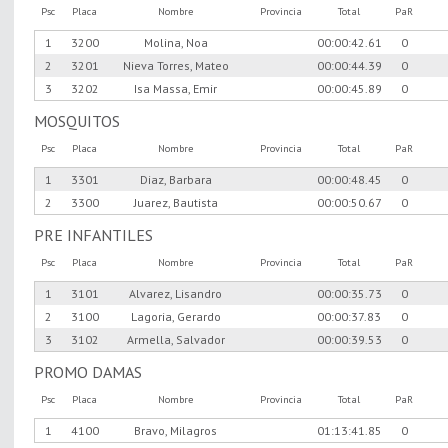
Psc
Placa
Nombre
Provincia
Total
PaR
1
3200
Molina, Noa
00:00:42.61
0
2
3201
Nieva Torres, Mateo
00:00:44.39
0
3
3202
Isa Massa, Emir
00:00:45.89
0
MOSQUITOS
Psc
Placa
Nombre
Provincia
Total
PaR
1
3301
Diaz, Barbara
00:00:48.45
0
2
3300
Juarez, Bautista
00:00:50.67
0
PRE INFANTILES
Psc
Placa
Nombre
Provincia
Total
PaR
1
3101
Alvarez, Lisandro
00:00:35.73
0
2
3100
Lagoria, Gerardo
00:00:37.83
0
3
3102
Armella, Salvador
00:00:39.53
0
PROMO DAMAS
Psc
Placa
Nombre
Provincia
Total
PaR
1
4100
Bravo, Milagros
01:13:41.85
0