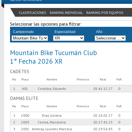
CLASIFICACIONES
RANKING INDIVIDUAL
RANKING POR EQUIPOS
Seleccionar las opciones para filtrar:
Campeonato
Especialidad
Año
Mountain Bike Tucumán Club
1° Fecha 2026 XR
CADETES
Psc
Placa
Nombre
Provincia
Total
PaR
1
401
Cordoba, Eduardo
01:41:12.27
0
DAMAS ELITE
Psc
Placa
Nombre
Provincia
Total
PaR
1
2000
Diaz, Juliana
02:16:02.17
0
2
2003
Correa, Macarena
02:17:41.13
0
3
2001
Ambray, Lourdes Marcela
02:29:56.83
0