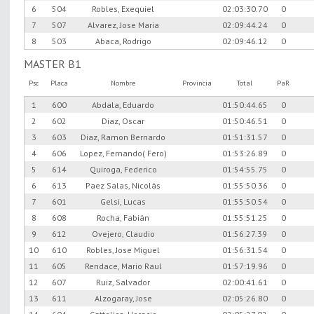
6
504
Robles, Exequiel
02:03:30.70
0
7
507
Alvarez, Jose Maria
02:09:44.24
0
8
503
Abaca, Rodrigo
02:09:46.12
0
MASTER B1
Psc
Placa
Nombre
Provincia
Total
PaR
1
600
Abdala, Eduardo
01:50:44.65
0
2
602
Diaz, Oscar
01:50:46.51
0
3
603
Diaz, Ramon Bernardo
01:51:31.57
0
4
606
Lopez, Fernando( Fero)
01:53:26.89
0
5
614
Quiroga, Federico
01:54:55.75
0
6
613
Paez Salas, Nicolás
01:55:50.36
0
7
601
Gelsi, Lucas
01:55:50.54
0
8
608
Rocha, Fabián
01:55:51.25
0
9
612
Ovejero, Claudio
01:56:27.39
0
10
610
Robles, Jose Miguel
01:56:31.54
0
11
605
Rendace, Mario Raul
01:57:19.96
0
12
607
Ruiz, Salvador
02:00:41.61
0
13
611
Alzogaray, Jose
02:05:26.80
0