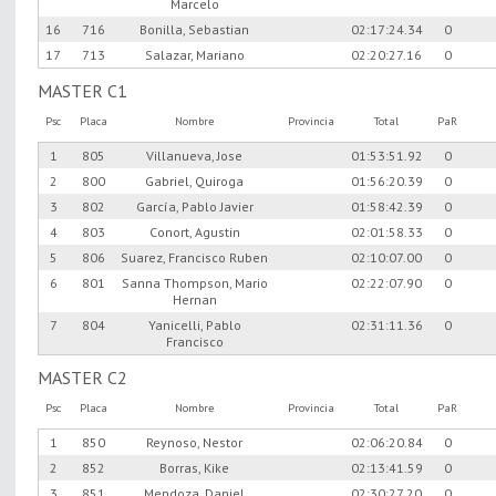
Marcelo
16
716
Bonilla, Sebastian
02:17:24.34
0
17
713
Salazar, Mariano
02:20:27.16
0
MASTER C1
Psc
Placa
Nombre
Provincia
Total
PaR
1
805
Villanueva, Jose
01:53:51.92
0
2
800
Gabriel, Quiroga
01:56:20.39
0
3
802
García, Pablo Javier
01:58:42.39
0
4
803
Conort, Agustin
02:01:58.33
0
5
806
Suarez, Francisco Ruben
02:10:07.00
0
6
801
Sanna Thompson, Mario
02:22:07.90
0
Hernan
7
804
Yanicelli, Pablo
02:31:11.36
0
Francisco
MASTER C2
Psc
Placa
Nombre
Provincia
Total
PaR
1
850
Reynoso, Nestor
02:06:20.84
0
2
852
Borras, Kike
02:13:41.59
0
3
851
Mendoza, Daniel
02:30:27.20
0