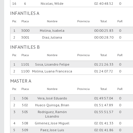
16
6
Nicolas, Wilde
02:40:48.52
0
INFANTILES A
Psc
Placa
Nombre
Provincia
Total
PaR
1
3000
Molina, Isabela
00:00:25.83
0
2
3001
Diaz, Juliana
00:00:28.70
0
INFANTILES B
Psc
Placa
Nombre
Provincia
Total
PaR
1
1101
Sosa, Lisandro Felipe
01:21:26.33
0
2
1100
Molina, Luana Francesca
01:24:07.72
0
MASTER A
Psc
Placa
Nombre
Provincia
Total
PaR
1
506
Vera, José Eduardo
01:49:57.04
0
2
502
Huaco Quiroga, Brian
01:51:47.89
0
3
505
Rodriguez, Ramón
01:55:51.57
0
Lisandro
4
508
Gimenez, Jose Miguel
02:01:41.33
0
5
509
Paez, Jose Luis
02:01:41.86
0