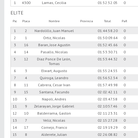
1
4300
Lamas, Cecilia
01:52:52.05
0
ELITE
Psc
Placa
Nombre
Provincia
Total
PaR
1
2
Nardolillo, Juan Manuel
01:44:58.20
0
2
1
Ortiz, Nicolas
01:50:09.64
0
3
16
Baran, Jose Agustin
01:52:45.66
0
4
14
Pasallo, Nicolas
01:53:30.71
0
5
12
Diaz Ponce De León,
01:53:44.32
0
Tomas
6
3
Elwart, Augusto
01:55:24.55
0
7
4
Quiroga, Leandro
01:56:52.54
0
8
11
Cabrera, Cesar Ivan
01:57:49.98
0
9
15
Santana, Facundo
02:02:42.11
0
10
5
Napoli, Andres
02:03:47.58
0
11
9
Zelarayan, Jorge Gabriel
02:10:57.46
0
12
10
Balderrama, Gaston
02:11:23.31
0
13
7
Veliz, Nicolas
02:15:27.28
0
14
17
Cornejo, Franco
02:19:19.29
0
15
8
Alderete, Julian
02:26:08.82
0