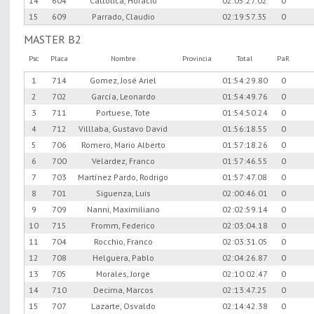
14
604
Cattolica, Horacio
02:05:27.02
0
15
609
Parrado, Claudio
02:19:57.35
0
MASTER B2
Psc
Placa
Nombre
Provincia
Total
PaR
1
714
Gomez, José Ariel
01:54:29.80
0
2
702
García, Leonardo
01:54:49.76
0
3
711
Portuese, Tote
01:54:50.24
0
4
712
Villlaba, Gustavo David
01:56:18.55
0
5
706
Romero, Mario Alberto
01:57:18.26
0
6
700
Velardez, Franco
01:57:46.55
0
7
703
Martínez Pardo, Rodrigo
01:57:47.08
0
8
701
Siguenza, Luis
02:00:46.01
0
9
709
Nanni, Maximiliano
02:02:59.14
0
10
715
Fromm, Federico
02:03:04.18
0
11
704
Rocchio, Franco
02:03:31.05
0
12
708
Helguera, Pablo
02:04:26.87
0
13
705
Morales, Jorge
02:10:02.47
0
14
710
Decima, Marcos
02:13:47.25
0
15
707
Lazarte, Osvaldo
02:14:42.38
0