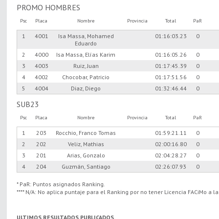
PROMO HOMBRES
Psc
Placa
Nombre
Provincia
Total
PaR
1
4001
Isa Massa, Mohamed
01:16:03.23
0
Eduardo
2
4000
Isa Massa, Elías Karim
01:16:05.26
0
3
4003
Ruiz, Juan
01:17:45.39
0
4
4002
Chocobar, Patricio
01:17:51.56
0
5
4004
Diaz, Diego
01:32:46.44
0
SUB23
Psc
Placa
Nombre
Provincia
Total
PaR
1
203
Rocchio, Franco Tomas
01:59:21.11
0
2
202
Veliz, Mathias
02:00:16.80
0
3
201
Arias, Gonzalo
02:04:28.27
0
4
204
Guzmán, Santiago
02:26:07.93
0
* PaR: Puntos asignados Ranking.
**** N/A: No aplica puntaje para el Ranking por no tener Licencia FACiMo a l
ULTIMOS RESULTADOS PUBLICADOS.