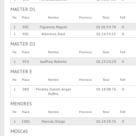
MASTER D1
Psc
Placa
Nombre
Provincia
Total
PaR
1
901
Figueroa, Miguel
01:01:59.78
0
2
902
Albornoz, Raul
01:24:59.55
0
MASTER D2
Psc
Placa
Nombre
Provincia
Total
PaR
1
950
Jauffroy, Roberto
01:23:20.20
0
MASTER E
Psc
Placa
Nombre
Provincia
Total
PaR
1
980
Peralta, Daniel Angel
01:18:08.76
0
Rufino
MENORES
Psc
Placa
Nombre
Provincia
Total
PaR
1
1001
Marcial, Diego
01:19:28.76
0
MOSCAS