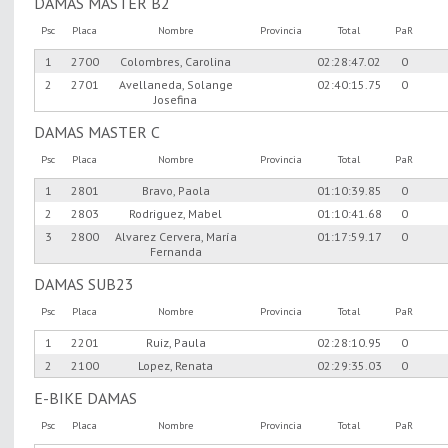
DAMAS MASTER B2
Psc
Placa
Nombre
Provincia
Total
PaR
1
2700
Colombres, Carolina
02:28:47.02
0
2
2701
Avellaneda, Solange
02:40:15.75
0
Josefina
DAMAS MASTER C
Psc
Placa
Nombre
Provincia
Total
PaR
1
2801
Bravo, Paola
01:10:39.85
0
2
2803
Rodriguez, Mabel
01:10:41.68
0
3
2800
Alvarez Cervera, María
01:17:59.17
0
Fernanda
DAMAS SUB23
Psc
Placa
Nombre
Provincia
Total
PaR
1
2201
Ruiz, Paula
02:28:10.95
0
2
2100
Lopez, Renata
02:29:35.03
0
E-BIKE DAMAS
Psc
Placa
Nombre
Provincia
Total
PaR