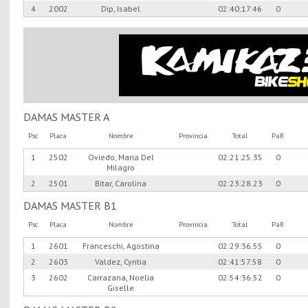
4
2002
Dip, Isabel
02:40:17.46
0
DAMAS MASTER A
Psc
Placa
Nombre
Provincia
Total
PaR
1
2502
Oviedo, Maria Del
02:21:25.35
0
Milagro
2
2501
Bitar, Carolina
02:23:28.23
0
DAMAS MASTER B1
Psc
Placa
Nombre
Provincia
Total
PaR
1
2601
Franceschi, Agostina
02:29:36.55
0
2
2603
Valdez, Cyntia
02:41:57.58
0
3
2602
Carrazana, Noelia
02:54:36.52
0
Giselle