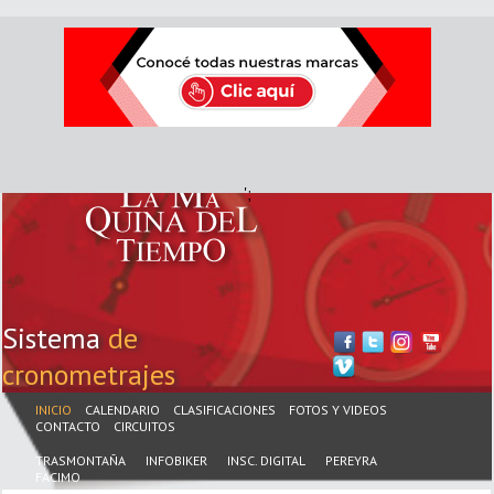
';
Sistema
de
cronometrajes
INICIO
CALENDARIO
CLASIFICACIONES
FOTOS Y VIDEOS
CONTACTO
CIRCUITOS
TRASMONTAÑA
INFOBIKER
INSC. DIGITAL
PEREYRA
FACIMO