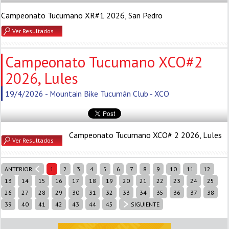
Campeonato Tucumano XR#1 2026, San Pedro
Ver Resultados
Campeonato Tucumano XCO#2
2026, Lules
19/4/2026 - Mountain Bike Tucumán Club - XCO
Campeonato Tucumano XCO# 2 2026, Lules
Ver Resultados
ANTERIOR
1
2
3
4
5
6
7
8
9
10
11
12
13
14
15
16
17
18
19
20
21
22
23
24
25
26
27
28
29
30
31
32
33
34
35
36
37
38
39
40
41
42
43
44
45
SIGUIENTE