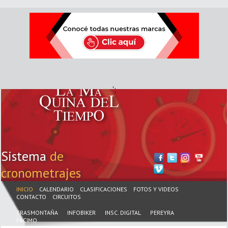
';
Sistema
de
cronometrajes
INICIO
CALENDARIO
CLASIFICACIONES
FOTOS Y VIDEOS
CONTACTO
CIRCUITOS
TRASMONTAÑA
INFOBIKER
INSC. DIGITAL
PEREYRA
FACIMO