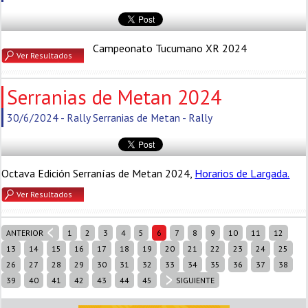
Campeonato Tucumano XR 2024
Ver Resultados
Serranias de Metan 2024
30/6/2024 - Rally Serranias de Metan - Rally
Octava Edición Serranías de Metan 2024,
Horarios de Largada.
Ver Resultados
ANTERIOR
1
2
3
4
5
6
7
8
9
10
11
12
13
14
15
16
17
18
19
20
21
22
23
24
25
26
27
28
29
30
31
32
33
34
35
36
37
38
39
40
41
42
43
44
45
SIGUIENTE