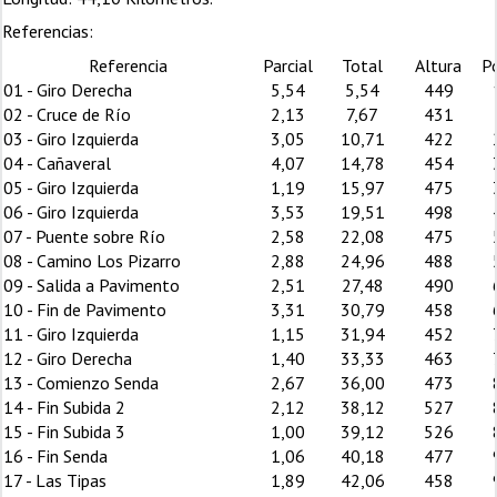
Referencias:
Referencia
Parcial
Total
Altura
P
01 - Giro Derecha
5,54
5,54
449
02 - Cruce de Río
2,13
7,67
431
03 - Giro Izquierda
3,05
10,71
422
04 - Cañaveral
4,07
14,78
454
05 - Giro Izquierda
1,19
15,97
475
06 - Giro Izquierda
3,53
19,51
498
07 - Puente sobre Río
2,58
22,08
475
08 - Camino Los Pizarro
2,88
24,96
488
09 - Salida a Pavimento
2,51
27,48
490
10 - Fin de Pavimento
3,31
30,79
458
11 - Giro Izquierda
1,15
31,94
452
12 - Giro Derecha
1,40
33,33
463
13 - Comienzo Senda
2,67
36,00
473
14 - Fin Subida 2
2,12
38,12
527
15 - Fin Subida 3
1,00
39,12
526
16 - Fin Senda
1,06
40,18
477
17 - Las Tipas
1,89
42,06
458