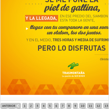
ANTERIOR
1
2
3
4
5
6
7
8
9
10
11
12
13