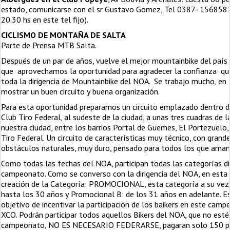
estado, comunicarse con el sr Gustavo Gomez, Tel 0387- 156858
20.30 hs en este tel fijo).
CICLISMO DE MONTAÑA DE SALTA
Parte de Prensa MTB Salta.
Después de un par de años, vuelve el mejor mountainbike del país a
que aprovechamos la oportunidad para agradecer la confianza qu
toda la dirigencia de Mountainbike del NOA. Se trabajo mucho, en 
mostrar un buen circuito y buena organización.
Para esta oportunidad preparamos un circuito emplazado dentro de 
Club Tiro Federal, al sudeste de la ciudad, a unas tres cuadras de 
nuestra ciudad, entre los barrios Portal de Güemes, El Portezuelo, 
Tiro Federal. Un circuito de características muy técnico, con gran
obstáculos naturales, muy duro, pensado para todos los que aman
Como todas las fechas del NOA, participan todas las categorías d
campeonato. Como se converso con la dirigencia del NOA, en esta f
creación de la Categoría: PROMOCIONAL, esta categoría a su vez 
hasta los 30 años y Promocional B: de los 31 años en adelante. E
objetivo de incentivar la participación de los baikers en este cam
XCO. Podrán participar todos aquellos Bikers del NOA, que no esté
campeonato, NO ES NECESARIO FEDERARSE, pagaran solo 150 peso