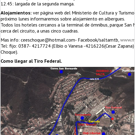
12.45: largada de la segunda manga.
Alojamientos:
ver página web del Ministerio de Cultura y Turismo 
próximo lunes informaremos sobre alojamiento en albergues.
Todos los hoteles cercanos a la terminal de ómnibus, parque San M
cerca del circuito, a unas cinco cuadras.
Mas info: ceeschoque@hotmail.com- Facebook/saltamtb,
www.mt
Tel: fijo: 0387- 4217724 (Elbio o Vanesa -4216226(Cesar Zapana
Choque).
Como llegar al Tiro Federal.