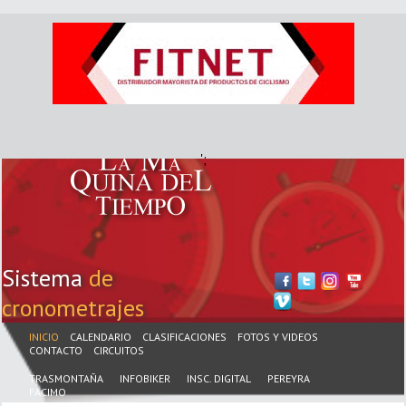
';
Sistema
de
cronometrajes
INICIO
CALENDARIO
CLASIFICACIONES
FOTOS Y VIDEOS
CONTACTO
CIRCUITOS
TRASMONTAÑA
INFOBIKER
INSC. DIGITAL
PEREYRA
FACIMO