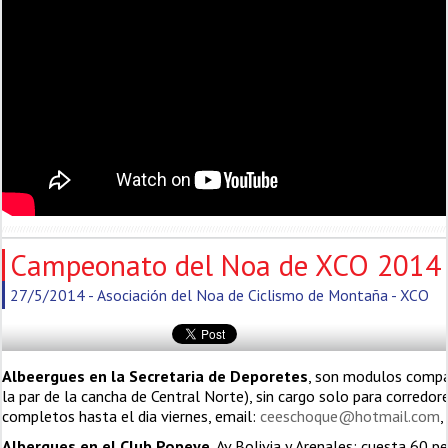
Campeonato del Noa de XCO 2014 
27/5/2014 - Asociación del Noa de Ciclismo de Montaña - XCO
Albeergues en la Secretaria de Deporetes
, son modulos compa
la par de la cancha de Central Norte), sin cargo solo para corredo
completos hasta el dia viernes, email:
ceeschoque@hotmail.com
,
Albergues en el Club Popeye
, Av Bolivia y Arenales: cuesta 60 