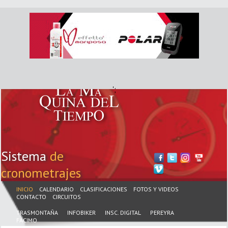
';
Sistema
de
cronometrajes
INICIO
CALENDARIO
CLASIFICACIONES
FOTOS Y VIDEOS
CONTACTO
CIRCUITOS
TRASMONTAÑA
INFOBIKER
INSC. DIGITAL
PEREYRA
FACIMO