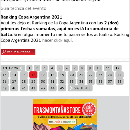
Guia tecnica del evento
Ranking Copa Argentina 2021
Aquí les dejo el Ranking de la Copa Argentina con las
2 (dos)
primeras fechas sumadas, aquí no está la sumatoria de
Salta
. Si en algún momento me lo pasan se los actualizo. Ranking
Copa Argentina 2021
hacer click aquí.
Ver Resultados
ANTERIOR
1
2
3
4
5
6
7
8
9
10
11
12
13
14
15
16
17
18
19
20
21
22
23
24
25
26
27
28
29
30
31
32
33
34
35
36
37
38
39
40
41
42
43
44
45
SIGUIENTE