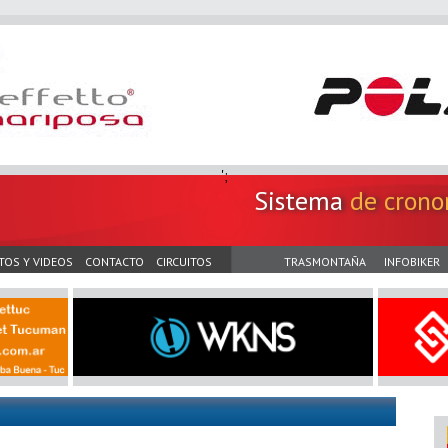
';
Sistema
de crono
TOS Y VIDEOS
CONTACTO
CIRCUITOS
TRASMONTAÑA
INFOBIKER