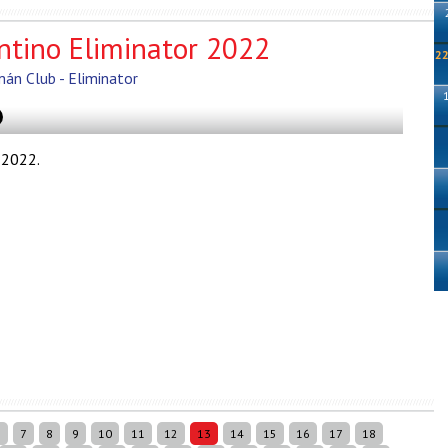
tino Eliminator 2022
22
án Club - Eliminator
 2022.
6
7
8
9
10
11
12
13
14
15
16
17
18