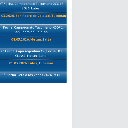
2° Fecha. Campeonato Tucumano XCO#2
2026, Lules.
.03.2026. San Pedro de Colalao, Tucuman
1° Fecha. Campeonato Tucumano XCO#1,
San Pedro de Colalao.
08.03.2026. Metan, Salta
2° Fecha. Copa Argentina #2, Fecha UCI
Class1, Metan, Salta.
01.03.2026. Lules, Tucumán
1° Fecha. Reto a los Vados 2026, XCM.